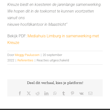
Kreuze biedt en koesteren de jarenlange samenwerking.
We hopen dit in de toekomst te kunnen voortzetten
vanuit ons
nieuwe hoofdkantoor in Maastricht”
Bekijk PDF:
Mediahuis Limburg in samenwerking met
Kreuze
Door
Meggy Paulussen
|
20 september
voor
2022
|
Referenties
|
Reacties uitgeschakeld
Mediahuis
Limburg
in
samenwerking
Deel dit verhaal, kies je platform!
met
Kreuze
Facebook
X
Reddit
LinkedIn
WhatsApp
Tumblr
Pinterest
Vk
E-
mail